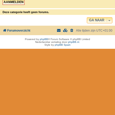
Deze categorie heeft geen forums.
GA NAAR
Forumoverzicht
Alle tijden zijn
UTC+01:00
Powered by
phpBB
® Forum Software © phpBB Limited
Nederlandse vertaling door
phpBB.nl
.
Style by
phpBB Spain