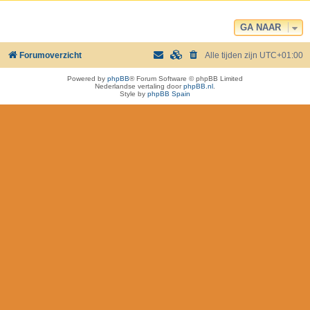
GA NAAR
Forumoverzicht
Alle tijden zijn
UTC+01:00
Powered by
phpBB
® Forum Software © phpBB Limited
Nederlandse vertaling door
phpBB.nl
.
Style by
phpBB Spain