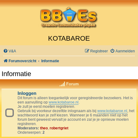
KOTABAROE
V&A
Registreer
Aanmelden
Forumoverzicht
Informatie
Informatie
Forum
Inloggen
Dit forum is alleen toegankelijk voor geregistreerde bezoekers. Het is
een aanvulling op
www.kotabaroe.nl
.
Je zult je eerst moeten registreren.
Gebruik bij voorkeur dezelfde inlognaam als bij
www.kotabaroe.nl
, het
wachtwoord kan je zelf kiezen. Wanneer je 6 maanden niet op het
forum bent geweest vervalt je account en zal je je opnieuw moeten
registreren.
Moderators:
theo
,
robertgriet
Onderwerpen:
2