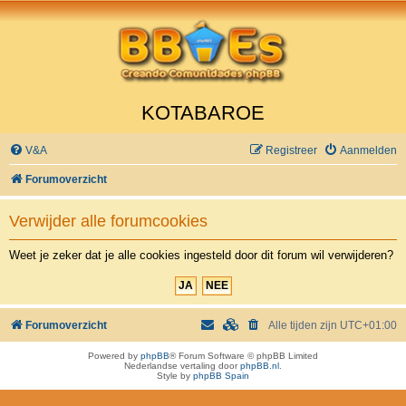
KOTABAROE
V&A
Registreer
Aanmelden
Forumoverzicht
Verwijder alle forumcookies
Weet je zeker dat je alle cookies ingesteld door dit forum wil verwijderen?
Forumoverzicht
Alle tijden zijn
UTC+01:00
Powered by
phpBB
® Forum Software © phpBB Limited
Nederlandse vertaling door
phpBB.nl
.
Style by
phpBB Spain