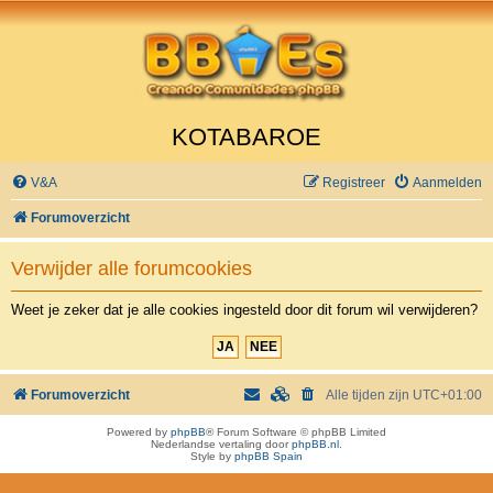
KOTABAROE
V&A
Registreer
Aanmelden
Forumoverzicht
Verwijder alle forumcookies
Weet je zeker dat je alle cookies ingesteld door dit forum wil verwijderen?
Forumoverzicht
Alle tijden zijn
UTC+01:00
Powered by
phpBB
® Forum Software © phpBB Limited
Nederlandse vertaling door
phpBB.nl
.
Style by
phpBB Spain