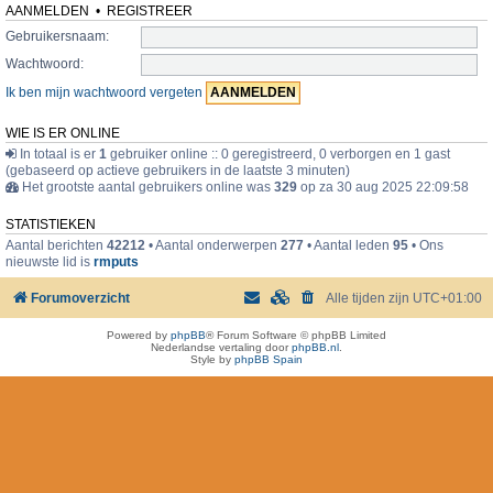
AANMELDEN
•
REGISTREER
Gebruikersnaam:
Wachtwoord:
Ik ben mijn wachtwoord vergeten
WIE IS ER ONLINE
In totaal is er
1
gebruiker online :: 0 geregistreerd, 0 verborgen en 1 gast
(gebaseerd op actieve gebruikers in de laatste 3 minuten)
Het grootste aantal gebruikers online was
329
op za 30 aug 2025 22:09:58
STATISTIEKEN
Aantal berichten
42212
• Aantal onderwerpen
277
• Aantal leden
95
• Ons
nieuwste lid is
rmputs
Forumoverzicht
Alle tijden zijn
UTC+01:00
Powered by
phpBB
® Forum Software © phpBB Limited
Nederlandse vertaling door
phpBB.nl
.
Style by
phpBB Spain