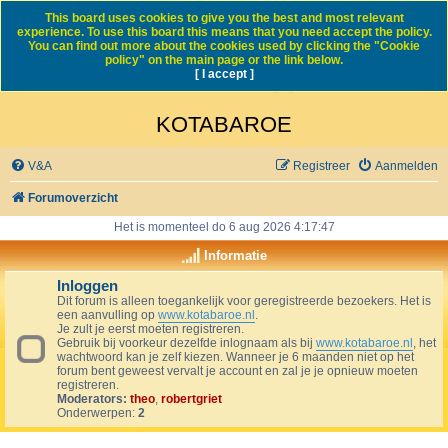
This board uses cookies to give you the best and most relevant
experience. To use this board this means that you need accept the policy.
You can find out more about the cookies used by clicking the "Cookie
policy" on the main page or the link below.
[ I accept ]
KOTABAROE
V&A
Registreer
Aanmelden
Forumoverzicht
Het is momenteel do 6 aug 2026 4:17:47
Informatie
Inloggen
Dit forum is alleen toegankelijk voor geregistreerde bezoekers. Het is
een aanvulling op
www.kotabaroe.nl
.
Je zult je eerst moeten registreren.
Gebruik bij voorkeur dezelfde inlognaam als bij
www.kotabaroe.nl
, het
wachtwoord kan je zelf kiezen. Wanneer je 6 maanden niet op het
forum bent geweest vervalt je account en zal je je opnieuw moeten
registreren.
Moderators:
theo
,
robertgriet
Onderwerpen:
2