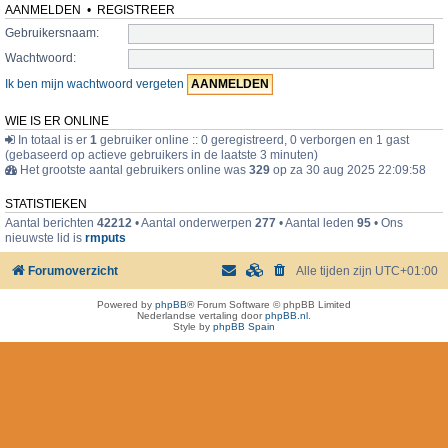
AANMELDEN
•
REGISTREER
Gebruikersnaam:
Wachtwoord:
Ik ben mijn wachtwoord vergeten
WIE IS ER ONLINE
In totaal is er
1
gebruiker online :: 0 geregistreerd, 0 verborgen en 1 gast
(gebaseerd op actieve gebruikers in de laatste 3 minuten)
Het grootste aantal gebruikers online was
329
op za 30 aug 2025 22:09:58
STATISTIEKEN
Aantal berichten
42212
• Aantal onderwerpen
277
• Aantal leden
95
• Ons
nieuwste lid is
rmputs
Forumoverzicht
Alle tijden zijn
UTC+01:00
Powered by
phpBB
® Forum Software © phpBB Limited
Nederlandse vertaling door
phpBB.nl
.
Style by
phpBB Spain