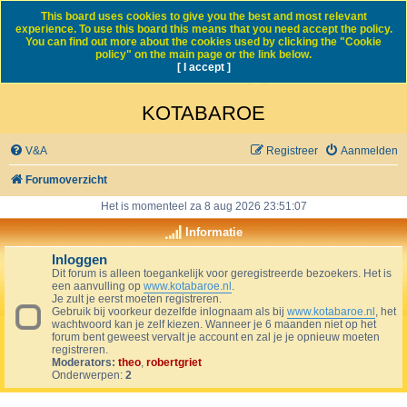
This board uses cookies to give you the best and most relevant
experience. To use this board this means that you need accept the policy.
You can find out more about the cookies used by clicking the "Cookie
policy" on the main page or the link below.
[ I accept ]
KOTABAROE
V&A
Registreer
Aanmelden
Forumoverzicht
Het is momenteel za 8 aug 2026 23:51:07
Informatie
Inloggen
Dit forum is alleen toegankelijk voor geregistreerde bezoekers. Het is
een aanvulling op
www.kotabaroe.nl
.
Je zult je eerst moeten registreren.
Gebruik bij voorkeur dezelfde inlognaam als bij
www.kotabaroe.nl
, het
wachtwoord kan je zelf kiezen. Wanneer je 6 maanden niet op het
forum bent geweest vervalt je account en zal je je opnieuw moeten
registreren.
Moderators:
theo
,
robertgriet
Onderwerpen:
2